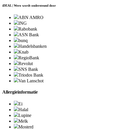
iDEAL | Wero wordt ondersteund door
ABN AMRO
ING
Rabobank
ASN Bank
bunq
Handelsbanken
Knab
RegioBank
Revolut
SNS Bank
Triodos Bank
Van Lanschot
Allergieinformatie
Ei
Halal
Lupine
Melk
Mosterd