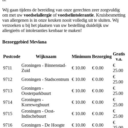
Wij gaan tijdens de bereiding van onze gerechten zeer zorgvuldig
om met uw
voedselallergie
of
voedselintolerantie
. Kruisbesmetting
van allergenen is in onze keuken nooit volledig uit te sluiten. Wij
verzoeken u bij het plaatsen van uw bestelling duidelijk uw
allergieën of intoleranties kenbaar te maken!
Bezorggebied Mevlana
Gratis
Postcode
Wijknaam
Minimum
Bezorging
v.a.
Groningen - Binnenstad-
€
9711
€ 10.00
€ 0.00
Zuid
25.00
€
9712
Groningen - Stadscentrum
€ 10.00
€ 0.00
25.00
Groningen -
€
9713
€ 10.00
€ 0.00
Oosterparkbuurt
25.00
Groningen -
€
9714
€ 10.00
€ 0.00
Korrewegbuurt
25.00
Groningen - Oost-
€
9715
€ 10.00
€ 0.00
Indischebuurt
25.00
€
9716
Groningen - De Hoogte
€ 10.00
€ 0.00
25.00